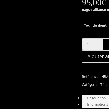
95,00
€
Bague alliance 
Tour de doigt
quantité
de
Bague
Ajouter a
en
argent
925
anneau
Référence :
HBA
mixte
Catégorie :
Tête
squelette
Description
Informations